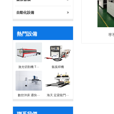
自動化設備
熱門設備
半
激光切割機 T···
氩弧焊機
數控沖床 通快···
海天 定梁龍門···
聯系我們