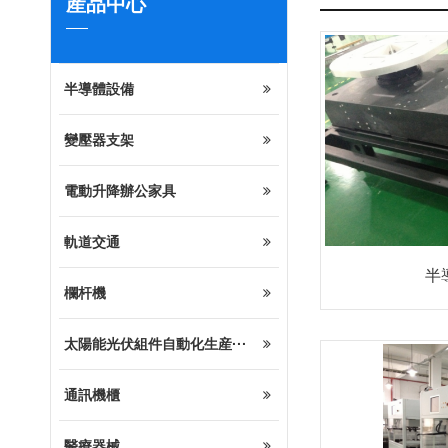
産品中心
半導體設備
變壓器支架
電動升降辦公家具
軌道交通
半
欄杆機
太陽能光伏組件自動化生産···
通訊機櫃
醫療器械