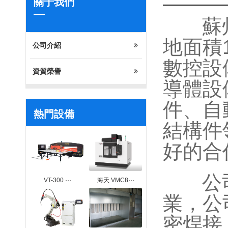
關于我們
蘇
地面積
公司介紹
數控設
資質榮譽
導體設
件、自
熱門設備
結構件
好的合
公司是
VT-300 ···
海天 VMC8···
業，公
密焊接