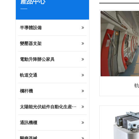
産品中心
半導體設備
變壓器支架
電動升降辦公家具
軌道交通
欄杆機
太陽能光伏組件自動化生産···
通訊機櫃
醫療器械