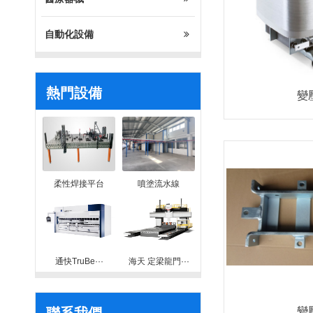
自動化設備
熱門設備
變
柔性焊接平台
噴塗流水線
通快TruBe···
海天 定梁龍門···
聯系我們
變