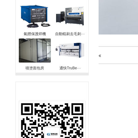
氣體保護焊機
自動輥刷去毛刺···
噴塗面包房
通快TruBe···
聯系我們